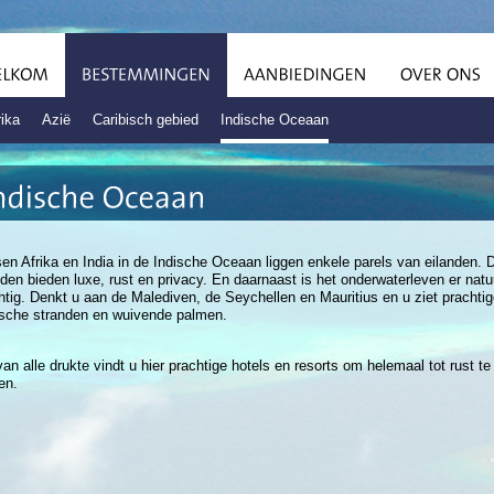
rika
Azië
Caribisch gebied
Indische Oceaan
en Afrika en India in de Indische Oceaan liggen enkele parels van eilanden. 
nden bieden luxe, rust en privacy. En daarnaast is het onderwaterleven er natuu
htig. Denkt u aan de Malediven, de Seychellen en Mauritius en u ziet prachti
ische stranden en wuivende palmen.
van alle drukte vindt u hier prachtige hotels en resorts om helemaal tot rust te
en.