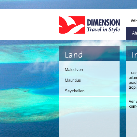
Af
Malediven
Tuss
eila
Mauritius
prac
trop
Seychellen
Ver 
kom