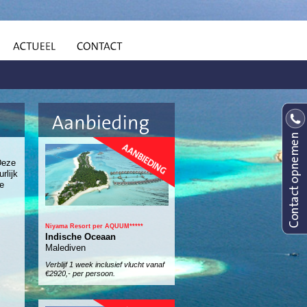
Deze
rlijk
ge
Niyama Resort per AQUUM*****
Indische Oceaan
Malediven
Verblijf 1 week inclusief vlucht vanaf
€2920,- per persoon.