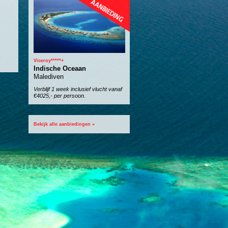
Viceroy*****+
Indische Oceaan
Malediven
Verblijf 1 week inclusief vlucht vanaf
€4025,- per persoon.
Bekijk alle aanbiedingen »